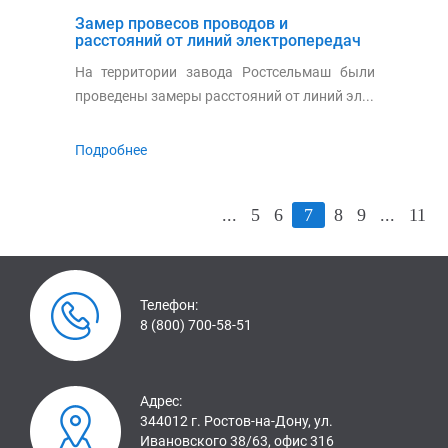
Замер провесов проводов и
расстояний от линий электропередач
110 кВ до объектов в охранной зоне
На территории завода Ростсельмаш были
проведены замеры расстояний от линий эл...
Подробнее
...
5
6
7
8
9
...
11
Телефон:
8 (800) 700-58-51
Адрес:
344012 г. Ростов-на-Дону, ул.
Ивановского 38/63, офис 316